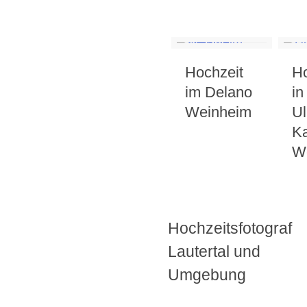
Hochzeit
Ho
im Delano
in
Weinheim
Ul
Ka
W
Hochzeitsfotograf
Lautertal und
Umgebung