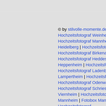
© by
stilvolle-momente.d
Hochzeitsfotograf Weinh
Hochzeitsfotograf Mannh
Heidelberg
|
Hochzeitsfo
Hochzeitsfotograf Birken
Hochzeitsfotograf Hedde
Heppenheim
|
Hochzeitsf
Hochzeitsfotograf Laden
Lampertheim
|
Hochzeits
Hochzeitsfotograf Odenw
Hochzeitsfotograf Schrie
Viernheim
|
Hochzeitsfot
Mannheim
|
Fotobox Ma