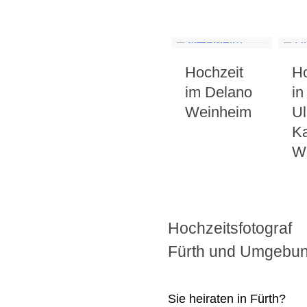
Hochzeit
Ho
im Delano
in
Weinheim
Ul
Ka
W
Hochzeitsfotograf
Fürth und Umgebu
Sie heiraten in Fürth?