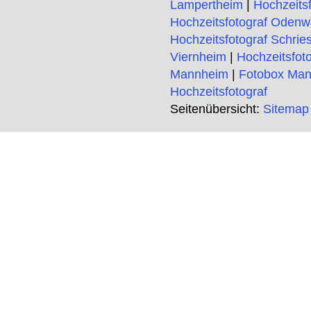
Lampertheim
|
Hochzeits
Hochzeitsfotograf Odenw
Hochzeitsfotograf Schrie
Viernheim
|
Hochzeitsfot
Mannheim
|
Fotobox Ma
Hochzeitsfotograf
Seitenübersicht:
Sitemap