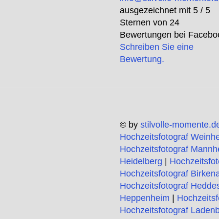
ausgezeichnet mit
5
/ 5
Sternen von
24
Bewertungen bei Facebo
Schreiben Sie eine
Bewertung.
© by
stilvolle-momente.d
Hochzeitsfotograf Weinh
Hochzeitsfotograf Mannh
Heidelberg
|
Hochzeitsfo
Hochzeitsfotograf Birken
Hochzeitsfotograf Hedde
Heppenheim
|
Hochzeitsf
Hochzeitsfotograf Laden