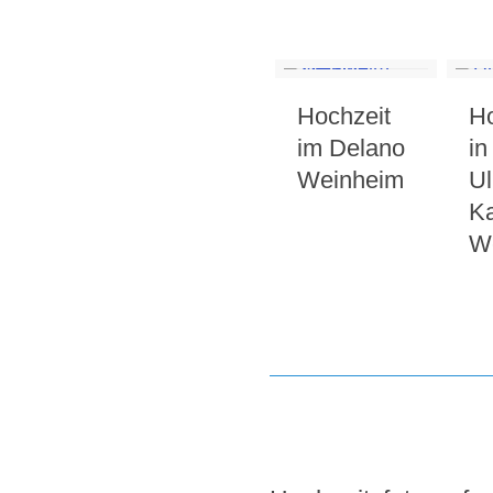
Hochzeit
Ho
im Delano
in
Weinheim
Ul
Ka
W