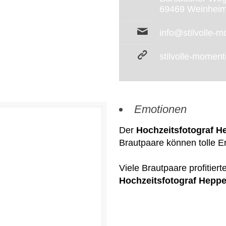
69469 Weinhei
info@stilvolle-
stilvolle-momen
Emotionen
Der
Hochzeitsfotograf 
Brautpaare können tolle E
Viele Brautpaare profitier
Hochzeitsfotograf Hepp