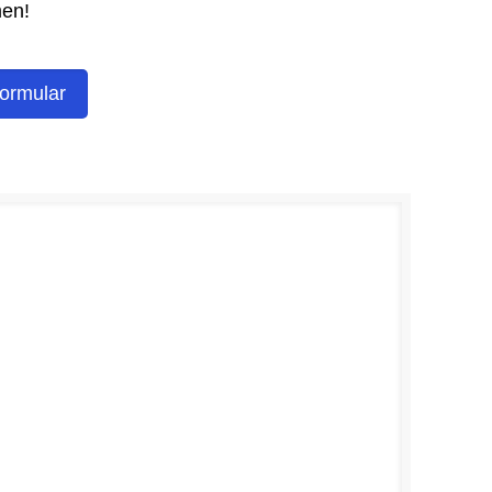
men!
ormular