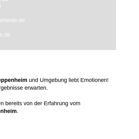
m
momente.de
te.de
Heppenheim
und Umgebung liebt Emotionen!
rgebnisse erwarten.
ten bereits von der Erfahrung vom
enheim
.