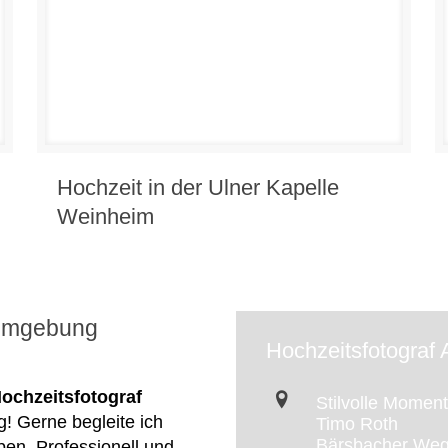
Hochzeit in der Ulner Kapelle
Weinheim
 Umgebung
Hochzeitsfotograf
ochzeitsfotograf
Stilvolle Momen
ig! Gerne begleite ich
Timo Roth
Bärsbacher Weg
en. Professionell und