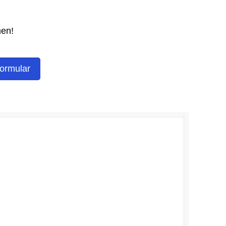
men!
ormular