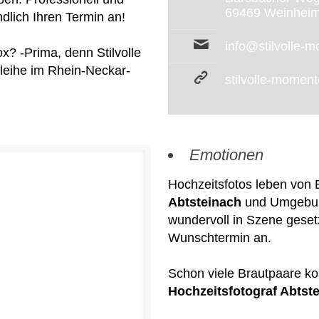
69469 Weinhei
ndlich Ihren Termin an!
info@stilvolle-
x? -Prima, denn Stilvolle
leihe im Rhein-Neckar-
stilvolle-momen
Emotionen
Hochzeitsfotos leben von
Abtsteinach
und Umgebung
wundervoll in Szene gesetz
Wunschtermin an.
Schon viele Brautpaare k
Hochzeitsfotograf Abtst