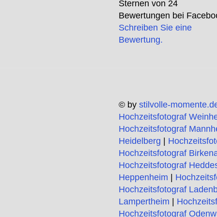
Sternen von
24
Bewertungen bei Facebo
Schreiben Sie eine
Bewertung.
© by
stilvolle-momente.d
Hochzeitsfotograf Weinh
Hochzeitsfotograf Mannh
Heidelberg
|
Hochzeitsfo
Hochzeitsfotograf Birken
Hochzeitsfotograf Hedde
Heppenheim
|
Hochzeitsf
Hochzeitsfotograf Laden
Lampertheim
|
Hochzeits
Hochzeitsfotograf Odenw