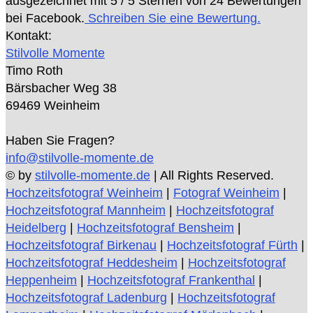
ausgezeichnet mit
5
/ 5 Sternen von
24
Bewertungen
bei Facebook.
Schreiben Sie eine Bewertung.
Kontakt:
Stilvolle Momente
Timo Roth
Bärsbacher Weg 38
69469 Weinheim
Haben Sie Fragen?
info@stilvolle-momente.de
© by
stilvolle-momente.de
| All Rights Reserved.
Hochzeitsfotograf Weinheim
|
Fotograf Weinheim
|
Hochzeitsfotograf Mannheim
|
Hochzeitsfotograf
Heidelberg
|
Hochzeitsfotograf Bensheim
|
Hochzeitsfotograf Birkenau
|
Hochzeitsfotograf Fürth
|
Hochzeitsfotograf Heddesheim
|
Hochzeitsfotograf
Heppenheim
|
Hochzeitsfotograf Frankenthal
|
Hochzeitsfotograf Ladenburg
|
Hochzeitsfotograf