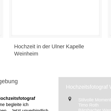
Hochzeit in der Ulner Kapelle
Weinheim
mgebung
Hochzeitsfotograf
ochzeitsfotograf
Stilvolle Momen
ne begleite ich
Timo Roth
Bärsbacher Weg
n... Jetzt unverbindlich