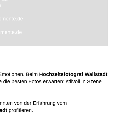
m
momente.de
omente.de
 Emotionen. Beim
Hochzeitsfotograf Wallstadt
ie besten Fotos erwarten: stilvoll in Szene
onnten von der Erfahrung vom
adt
profitieren.