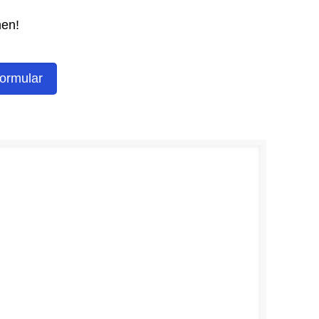
men!
ormular