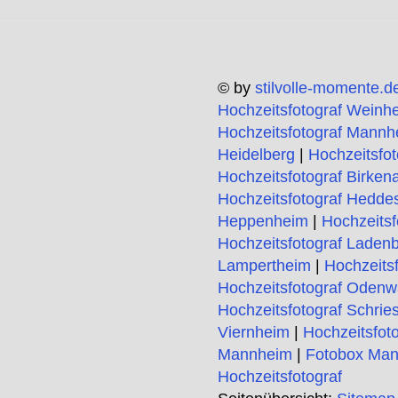
© by
stilvolle-momente.d
Hochzeitsfotograf Weinh
Hochzeitsfotograf Mannh
Heidelberg
|
Hochzeitsfo
Hochzeitsfotograf Birken
Hochzeitsfotograf Hedde
Heppenheim
|
Hochzeitsf
Hochzeitsfotograf Laden
Lampertheim
|
Hochzeits
Hochzeitsfotograf Odenw
Hochzeitsfotograf Schrie
Viernheim
|
Hochzeitsfot
Mannheim
|
Fotobox Ma
Hochzeitsfotograf