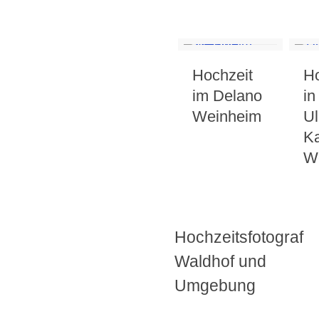
Hochzeit
Ho
im Delano
in
Weinheim
Ul
Ka
W
Hochzeitsfotograf
Waldhof und
Umgebung