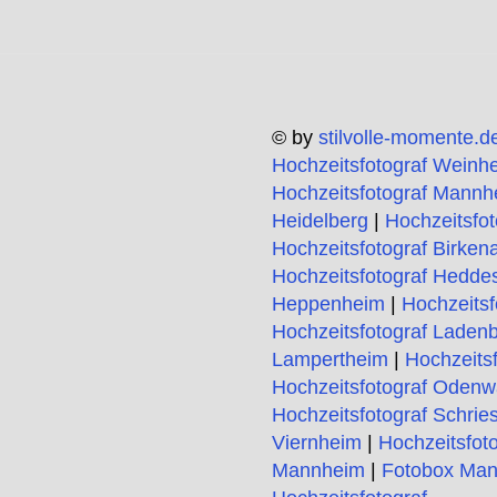
© by
stilvolle-momente.d
Hochzeitsfotograf Weinh
Hochzeitsfotograf Mannh
Heidelberg
|
Hochzeitsfo
Hochzeitsfotograf Birken
Hochzeitsfotograf Hedde
Heppenheim
|
Hochzeitsf
Hochzeitsfotograf Laden
Lampertheim
|
Hochzeits
Hochzeitsfotograf Odenw
Hochzeitsfotograf Schrie
Viernheim
|
Hochzeitsfot
Mannheim
|
Fotobox Ma