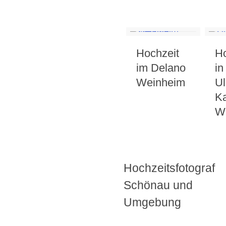
Hochzeit
Ho
im Delano
in
Weinheim
Ul
Ka
W
Hochzeitsfotograf
Schönau und
Umgebung