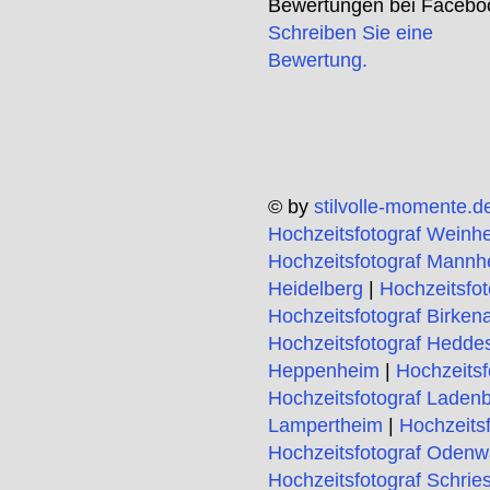
Bewertungen bei Facebo
Schreiben Sie eine
Bewertung.
© by
stilvolle-momente.d
Hochzeitsfotograf Weinh
Hochzeitsfotograf Mannh
Heidelberg
|
Hochzeitsfo
Hochzeitsfotograf Birken
Hochzeitsfotograf Hedde
Heppenheim
|
Hochzeitsf
Hochzeitsfotograf Laden
Lampertheim
|
Hochzeits
Hochzeitsfotograf Odenw
Hochzeitsfotograf Schrie