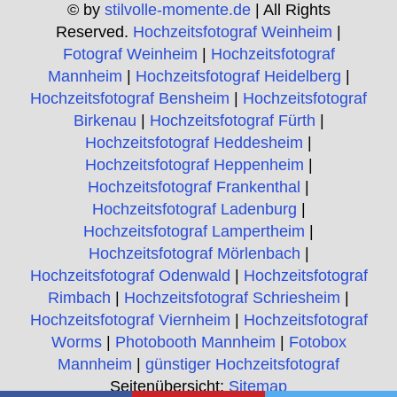
© by
stilvolle-momente.de
| All Rights
Reserved.
Hochzeitsfotograf Weinheim
|
Fotograf Weinheim
|
Hochzeitsfotograf
Mannheim
|
Hochzeitsfotograf Heidelberg
|
Hochzeitsfotograf Bensheim
|
Hochzeitsfotograf
Birkenau
|
Hochzeitsfotograf Fürth
|
Hochzeitsfotograf Heddesheim
|
Hochzeitsfotograf Heppenheim
|
Hochzeitsfotograf Frankenthal
|
Hochzeitsfotograf Ladenburg
|
Hochzeitsfotograf Lampertheim
|
Hochzeitsfotograf Mörlenbach
|
Hochzeitsfotograf Odenwald
|
Hochzeitsfotograf
Rimbach
|
Hochzeitsfotograf Schriesheim
|
Hochzeitsfotograf Viernheim
|
Hochzeitsfotograf
Worms
|
Photobooth Mannheim
|
Fotobox
Mannheim
|
günstiger Hochzeitsfotograf
Seitenübersicht:
Sitemap