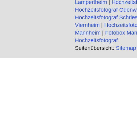
Lampertheim
|
Hochzeits
Hochzeitsfotograf Odenw
Hochzeitsfotograf Schrie
Viernheim
|
Hochzeitsfot
Mannheim
|
Fotobox Ma
Hochzeitsfotograf
Seitenübersicht:
Sitemap