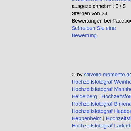
ausgezeichnet mit
5
/ 5
Sternen von
24
Bewertungen bei Facebo
Schreiben Sie eine
Bewertung.
© by
stilvolle-momente.d
Hochzeitsfotograf Weinh
Hochzeitsfotograf Mannh
Heidelberg
|
Hochzeitsfo
Hochzeitsfotograf Birken
Hochzeitsfotograf Hedde
Heppenheim
|
Hochzeitsf
Hochzeitsfotograf Laden