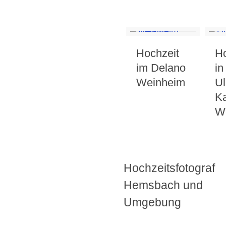
Hochzeit
Ho
im Delano
in
Weinheim
Ul
Ka
W
Hochzeitsfotograf
Hemsbach und
Umgebung