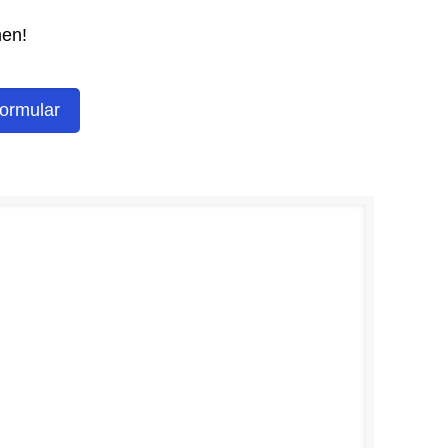
men!
ormular