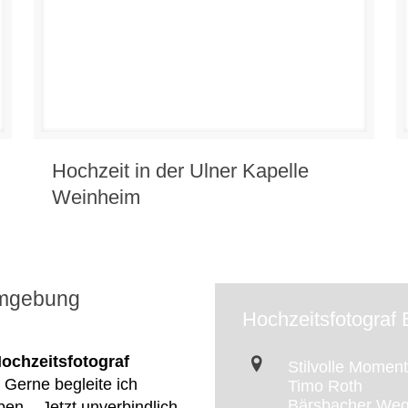
Hochzeit in der Ulner Kapelle
Weinheim
Umgebung
Hochzeitsfotogra
ochzeitsfotograf
Stilvolle Momen
! Gerne begleite ich
Timo Roth
Bärsbacher Weg
n... Jetzt unverbindlich