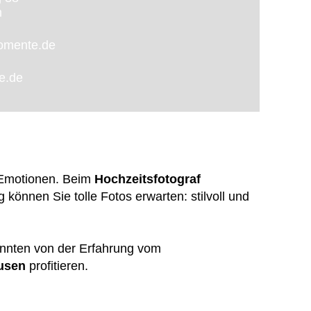
m
momente.de
te.de
 Emotionen. Beim
Hochzeitsfotograf
önnen Sie tolle Fotos erwarten: stilvoll und
onnten von der Erfahrung vom
ausen
profitieren.