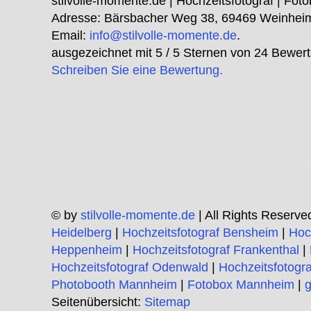
stilvolle-momente.de | Hochzeitsfotograf | Foto
Adresse:
Bärsbacher Weg 38
,
69469
Weinhei
Email:
info@stilvolle-momente.de
.
ausgezeichnet mit
5
/ 5 Sternen von
24
Bewert
Schreiben Sie eine Bewertung.
© by
stilvolle-momente.de
| All Rights Reserve
Heidelberg
|
Hochzeitsfotograf Bensheim
|
Hoc
Heppenheim
|
Hochzeitsfotograf Frankenthal
|
Hochzeitsfotograf Odenwald
|
Hochzeitsfotogr
Photobooth Mannheim
|
Fotobox Mannheim
|
g
Seitenübersicht:
Sitemap