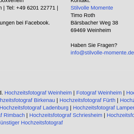
boxverleih
Kontakt:
m
| Tel:
+49 6201 22771
|
Stilvolle Momente
Timo Roth
ungen bei Facebook.
Bärsbacher Weg 38
69469 Weinheim
Haben Sie Fragen?
info@stilvolle-momente.d
d.
Hochzeitsfotograf Weinheim
|
Fotograf Weinheim
|
Ho
hzeitsfotograf Birkenau
|
Hochzeitsfotograf Fürth
|
Hochz
Hochzeitsfotograf Ladenburg
|
Hochzeitsfotograf Lampe
af Rimbach
|
Hochzeitsfotograf Schriesheim
|
Hochzeitsf
ünstiger Hochzeitsfotograf