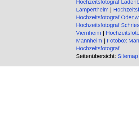
Hochzeitsfotograf Laden
Lampertheim
|
Hochzeits
Hochzeitsfotograf Odenw
Hochzeitsfotograf Schrie
Viernheim
|
Hochzeitsfot
Mannheim
|
Fotobox Ma
Hochzeitsfotograf
Seitenübersicht:
Sitemap